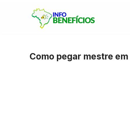
Pular
para
o
conteúdo
Como pegar mestre em 2