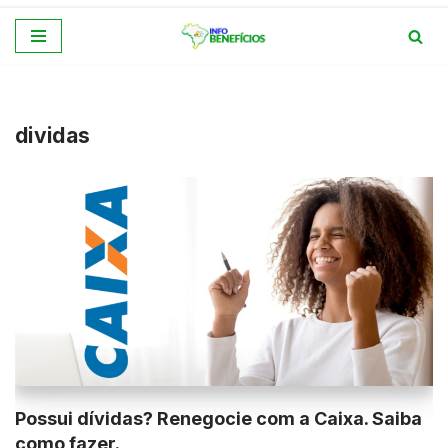
Pular
para
o
conteúdo
dividas
Possui dívidas? Renegocie com a Caixa. Saiba
como fazer.