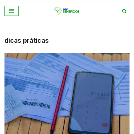
Pular
para
o
conteúdo
dicas práticas