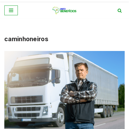
Pular
para
o
conteúdo
caminhoneiros