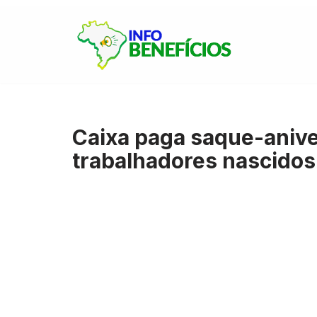
Pular
para
o
conteúdo
Caixa paga saque-anive
trabalhadores nascido