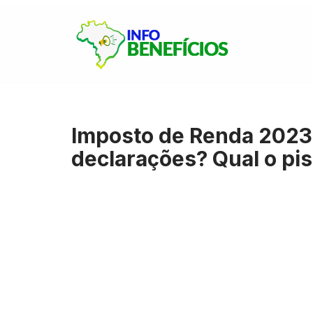
Pular
para
o
conteúdo
Imposto de Renda 202
declarações? Qual o pis