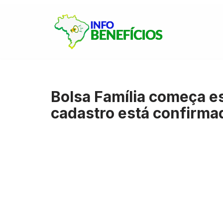
Pular
para
o
conteúdo
Bolsa Família começa e
cadastro está confirma