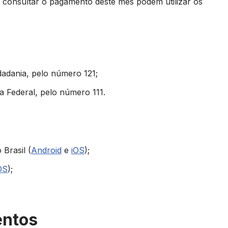
e consultar o pagamento deste mês podem utilizar os
dadania, pelo número 121;
a Federal, pelo número 111.
 Brasil (
Android
e
iOS
);
OS
);
entos