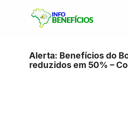
Pular
para
o
conteúdo
Alerta: Benefícios do B
reduzidos em 50% – Con