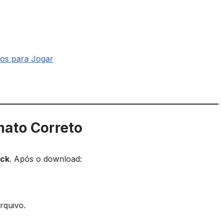
tos para Jogar
mato Correto
ack
. Após o download:
rquivo.